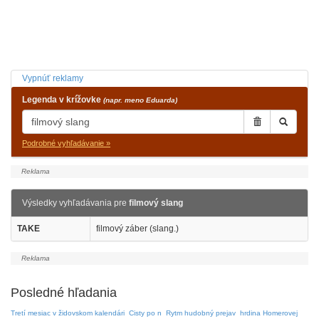
Vypnúť reklamy
Legenda v krížovke
(napr. meno Eduarda)
Podrobné vyhľadávanie »
Výsledky vyhľadávania pre
filmový slang
TAKE
filmový záber (slang.)
Posledné hľadania
Tretí mesiac v židovskom kalendári
Cisty po n
Rytm hudobný prejav
hrdina Homerovej