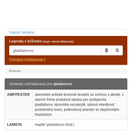
Vypnúť reklamy
Legenda v krížovke
(napr. meno Eduarda)
Podrobné vyhľadávanie »
Výsledky vyhľadávania pre
gladiatorov
AMFITEÁTER
staroveké antické kruhové divadlo so scénou v strede, v
starom Ríme podobná stavba pre vystúpenia
gladiátorov, spravidla nezakryté, sálová miestnosť
podobného tvaru, polkruhový priestor so stupňovitým
hľadiskom
LANISTA
majiteľ gladiátorov (hist.)