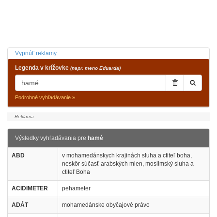
Vypnúť reklamy
Legenda v krížovke
(napr. meno Eduarda)
Podrobné vyhľadávanie »
Výsledky vyhľadávania pre
hamé
ABD
v mohamedánskych krajinách sluha a ctiteľ boha,
neskôr súčasť arabských mien, moslimský sluha a
ctiteľ Boha
ACIDIMETER
pehameter
ADÁT
mohamedánske obyčajové právo