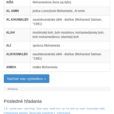
AIŠA
Mohamedova žena (aj Ajšn)
AL AMIN
jedna z prezývok Mohameda , Al emin
AL KHUWALIDI
saudskoarabský atlét - diaľkar (Mohamed Salman,
*1981)
ALAH
moslimský boh, boh moslimov, mohamedánsky boh,
boh mohamedánov, islamský boh
ALÍ
správca Mohameda
ALKHUWALIDI
saudskoarabský atlét - diaľkar (Mohamed Salman
*1981)
AMIDA
matka Mohameda
Načítať viac výsledkov »
Posledné hľadania
2.6
ozdob kvet
cast kroja
Druh saby
krmiť hus
tyc na vinic po cesk
holandske sidlo
Fyziologicka staroba
Slovensky hudobnik š
Vyluhovaný