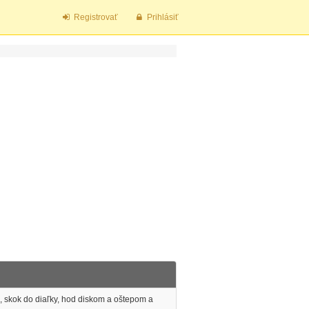
Registrovať
Prihlásiť
h, skok do diaľky, hod diskom a oštepom a