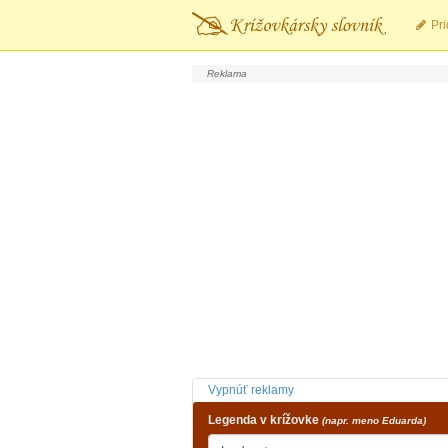
Pri
Vypnúť reklamy
Legenda v krížovke
(napr. meno Eduarda)