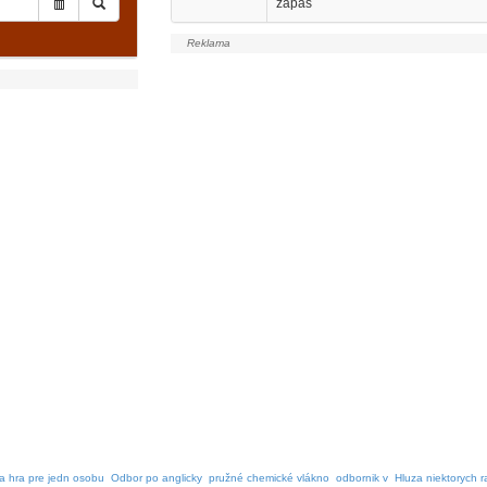
zápas
a hra pre jedn osobu
Odbor po anglicky
pružné chemické vlákno
odbornik v
Hluza niektorych ra