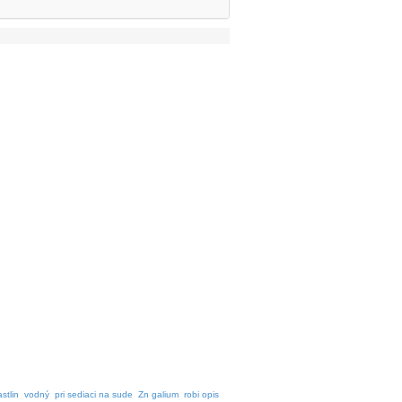
stlin
vodný
pri sediaci na sude
Zn galium
robi opis