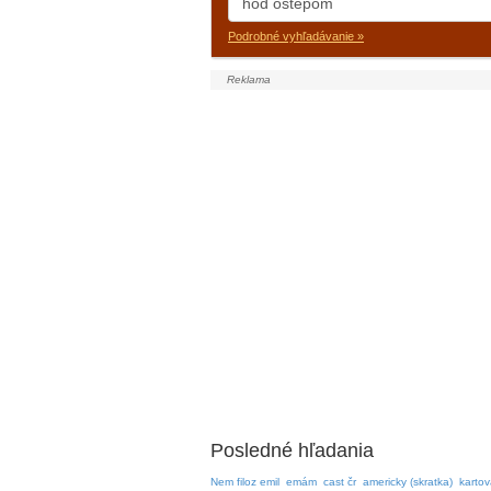
Podrobné vyhľadávanie »
Posledné hľadania
Nem filoz emil
emám
cast čr
americky (skratka)
kartov