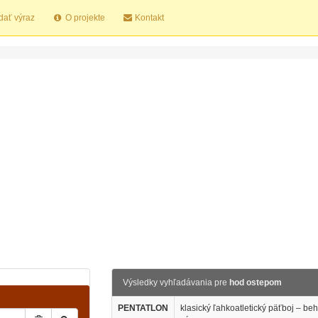
dať výraz
O projekte
Kontakt
Výsledky vyhľadávania pre
hod ostepom
PENTATLON
klasický ľahkoatletický päťboj – be