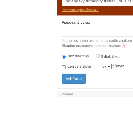
Podrobné vyhľadávanie »
Vpisovaný výraz
Jedno neznáme písmeno nahraďte znakom
Skupinu neznámych písmen znakom
%
Bez diakritiky
S diakritikou
písmen
Len celé slová
Vyhľadať