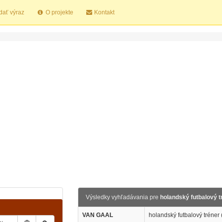
dať výraz
O projekte
Kontakt
Výsledky vyhľadávania pre
holandský futbalový t
VAN GAAL
holandský futbalový tréner 