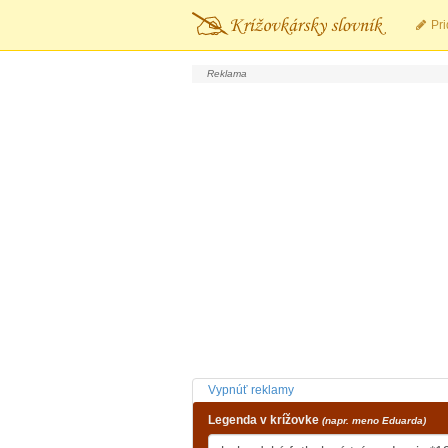
Pri
Vypnúť reklamy
Legenda v krížovke
(napr. meno Eduarda)