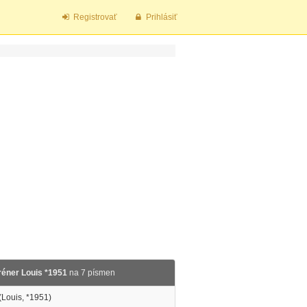
Registrovať
Prihlásiť
réner Louis *1951
na 7 písmen
(Louis, *1951)