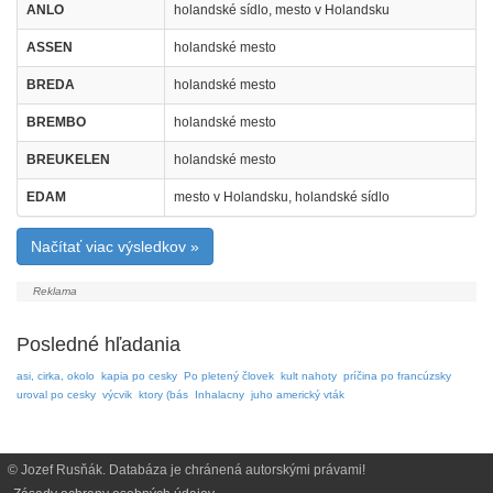
ANLO
holandské sídlo, mesto v Holandsku
ASSEN
holandské mesto
BREDA
holandské mesto
BREMBO
holandské mesto
BREUKELEN
holandské mesto
EDAM
mesto v Holandsku, holandské sídlo
Načítať viac výsledkov »
Posledné hľadania
asi, cirka, okolo
kapia po cesky
Po pletený človek
kult nahoty
príčina po francúzsky
uroval po cesky
výcvik
ktory (bás
Inhalacny
juho americký vták
© Jozef Rusňák. Databáza je chránená autorskými právami!