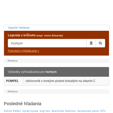
Vypnúť reklamy
Legenda v krížovke
(napr. meno Eduarda)
Podrobné vyhľadávanie »
Výsledky vyhľadávania pre
horkym
POMPEL
citrónovník s horkými plodmi bohatými na vitamín C
Posledné hľadania
Grécko Kláštor
byvaly byvala
angl mes
libanónske železnice
tlaciarenske pisma
EČV