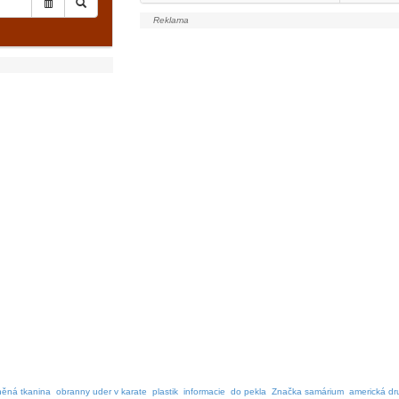
něná tkanina
obranny uder v karate
plastik
informacie
do pekla
Značka samárium
americká dr