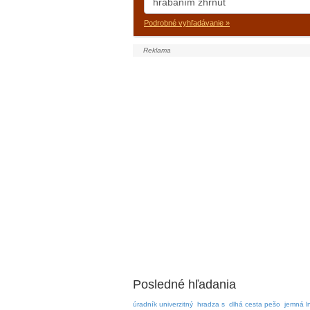
Podrobné vyhľadávanie »
Posledné hľadania
úradník univerzitný
hradza s
dlhá cesta pešo
jemná l