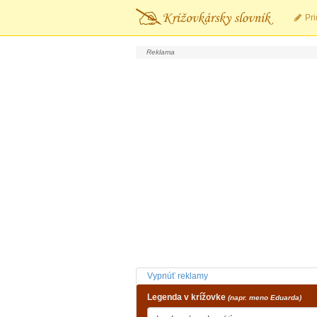
Pri
Vypnúť reklamy
Legenda v krížovke
(napr. meno Eduarda)