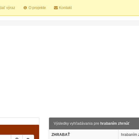
dať výraz
O projekte
Kontakt
Výsledky vyhľadávania pre
hrabaním zhrnúť
ZHRABAŤ
hrabaním 