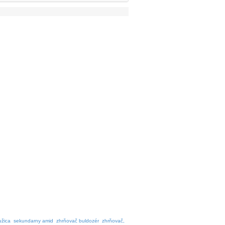
užica
sekundarny amid
zhrňovač buldozér
zhrňovač,