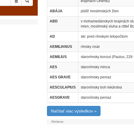
krajinách Orientu)
ABÁJA
plášť moslimských žien
ABD
v mohamedánskych krajinách sluh
mien, moslimský sluha a ctiteľ B
AD
skr. pred rímskym letopočtom
AEMILIANUS
rímsky cisár
AEMILIUS
starorímsky konzul (Paulus, 228 -
AES
starorímsky minca
AES GRAVE
starorímsky peniaz
AESCULAPIUS
starorímsky boh lekárstva
AESGRAVE
starorímsky peniaz
Načítať viac výsledkov »