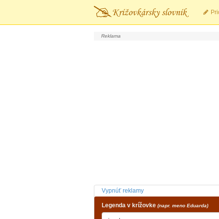
Pri
Vypnúť reklamy
Legenda v krížovke
(napr. meno Eduarda)