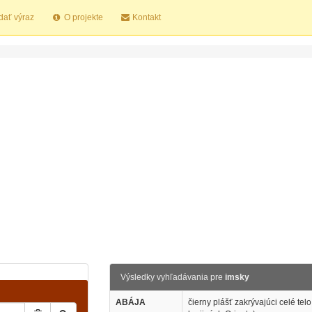
dať výraz
O projekte
Kontakt
Výsledky vyhľadávania pre
imsky
ABÁJA
čierny plášť zakrývajúci celé tel