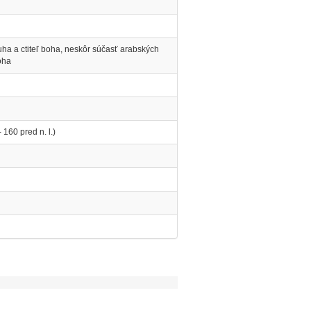
a a ctiteľ boha, neskôr súčasť arabských
oha
 160 pred n. l.)