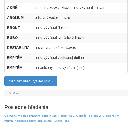
AKNÉ
zápal mazových žliaz, hnisavý zápal na tvári
AROLIUM
prísavný vačok hmyzu
BRONT
hnisavý zápal (lek.)
BUBO
hnisavý zápal lymfatických uzlín
DESTABILITA
nevyrovnanosť, kolísavosť
EMPYÉM
hnisavý zápal v telesnej dutine
EMPYÉM
ohraničený hnisavý zápal (lek.)
Načítať viac výsledkov »
Posledné hľadania
Germanský boh bohatstva
sidlo v usa
Rebier
Čuv
Odtlačok po obuvi
Starogrecky
hrdina
horolezec šport
opakovany
Sliapni
rab