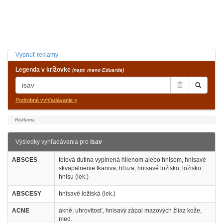
Vypnúť reklamy
Legenda v krížovke
(napr. meno Eduarda)
Podrobné vyhľadávanie »
Výsledky vyhľadávania pre
isav
ABSCES
telová dutina vyplnená hlienom alebo hnisom, hnisavé
skvapalnenie tkaniva, hľuza, hnisavé ložisko, ložisko
hnisu (lek.)
ABSCESY
hnisavé ložiská (lek.)
ACNE
akné, uhrovitosť, hnisavý zápal mazových žliaz kože,
med.