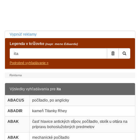
Vypnúť reklamy
Legenda v krížovke
(napr. meno Eduarda)
Podrobné vyhľadávanie »
Výsledky vyhľadávania pre
ita
ABACUS
počítadlo, po anglicky
ABADIR
kameň Titanky Rhey
ABAK
časť hlavice antických stĺpov, počítadlo, stolík u oltára na
prípravu bohoslužobných predmetov
ABAK
mechanické počítadlo