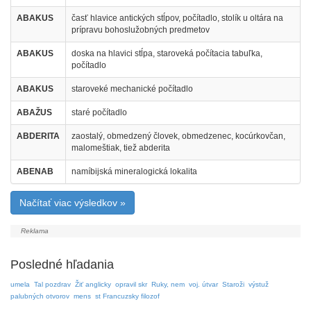
ABAKUS
časť hlavice antických stĺpov, počítadlo, stolík u oltára na
prípravu bohoslužobných predmetov
ABAKUS
doska na hlavici stĺpa, staroveká počítacia tabuľka,
počítadlo
ABAKUS
staroveké mechanické počítadlo
ABAŽUS
staré počítadlo
ABDERITA
zaostalý, obmedzený človek, obmedzenec, kocúrkovčan,
malomeštiak, tiež abderita
ABENAB
namíbijská mineralogická lokalita
Načítať viac výsledkov »
Posledné hľadania
umela
Tal pozdrav
Žiť anglicky
opravil skr
Ruky, nem
voj. útvar
Staroži
výstuž
palubných otvorov
mens
st Francuzsky filozof