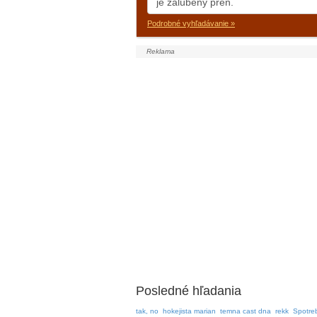
Podrobné vyhľadávanie »
Posledné hľadania
tak, no
hokejista marian
temna cast dna
rekk
Spotre