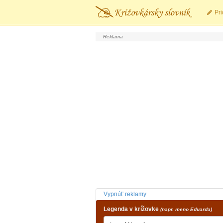
Pri
Vypnúť reklamy
Legenda v krížovke
(napr. meno Eduarda)