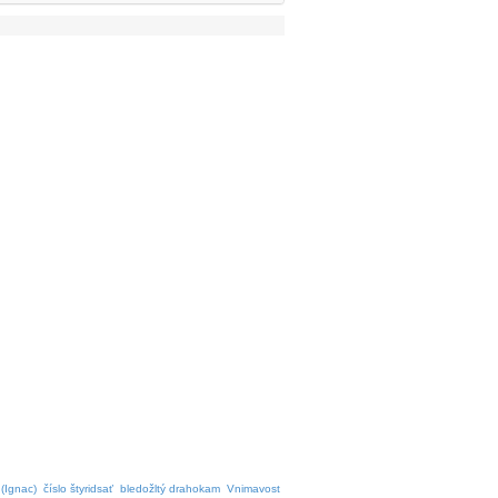
(Ignac)
číslo štyridsať
bledožltý drahokam
Vnimavost