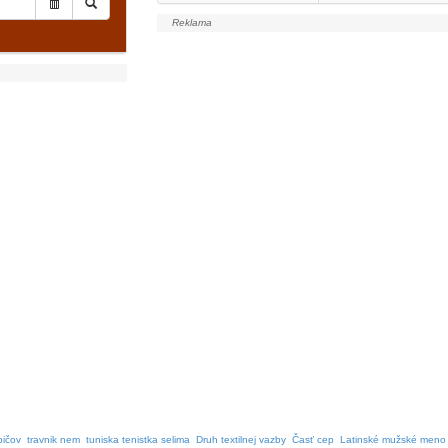
bičov
travnik nem
tuniska tenistka selima
Druh textilnej vazby
Časť cep
Latinské mužské meno 