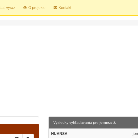
dať výraz
O projekte
Kontakt
Výsledky vyhľadávania pre
jemnostk
NUANSA
je