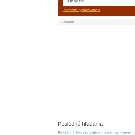
Podrobné vyhľadávanie »
Posledné hľadania
Eruka (bot.)
Minca po anglicky
na pivo
stare environ