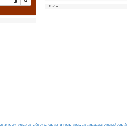
prejav pocity
desiaty diel z úrody za feudalizmu
nech,
grecky atlet anastasios
Americký generá