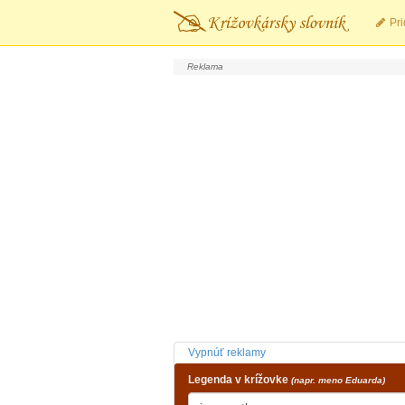
Pri
Vypnúť reklamy
Legenda v krížovke
(napr. meno Eduarda)