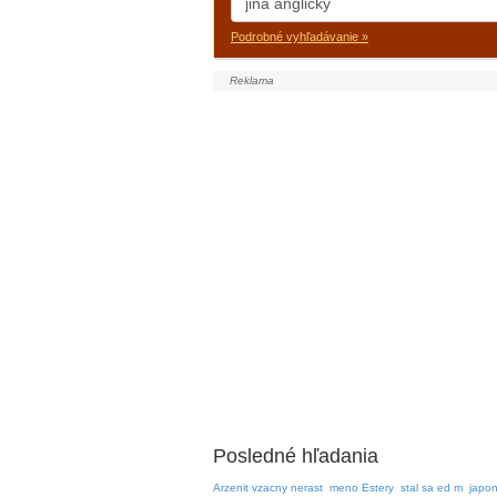
Podrobné vyhľadávanie »
Posledné hľadania
Arzenit vzacny nerast
meno Estery
stal sa ed m
japo