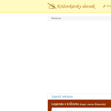
Pri
Vypnúť reklamy
Legenda v krížovke
(napr. meno Eduarda)