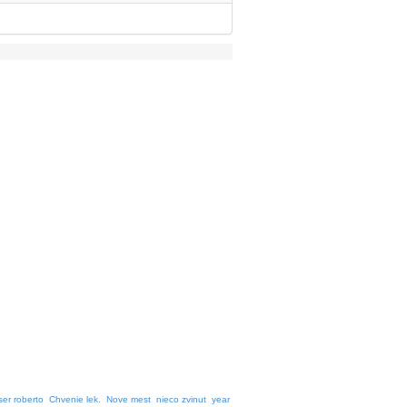
iser roberto
Chvenie lek.
Nove mest
nieco zvinut
year