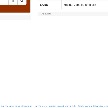
LAND
krajina, zem, po anglicky
n bohyn
post kara
slamienka
Pohyb v tele
rimske cislo 4
jazyk zulu
Ľahky vanok
taliansky rez