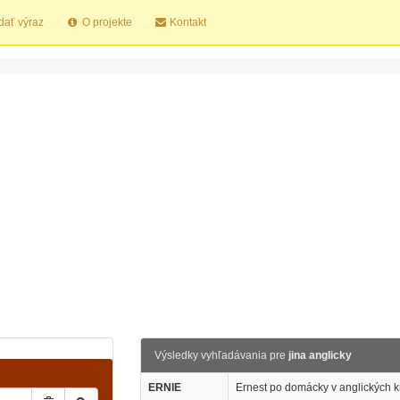
dať výraz
O projekte
Kontakt
Výsledky vyhľadávania pre
jina anglicky
ERNIE
Ernest po domácky v anglických k