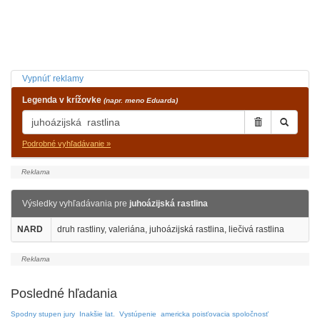
Vypnúť reklamy
Legenda v krížovke
(napr. meno Eduarda)
Podrobné vyhľadávanie »
Výsledky vyhľadávania pre
juhoázijská rastlina
NARD
druh rastliny, valeriána, juhoázijská rastlina, liečivá rastlina
Posledné hľadania
Spodny stupen jury
Inakšie lat.
Vystúpenie
americka poisťovacia spoločnosť