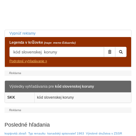
Vypnúť reklamy
Legenda v krížovke
(napr. meno Eduarda)
Podrobné vyhľadávanie »
Výsledky vyhľadávania pre
kód slovenskej koruny
SKK
kód slovenskej koruny
Posledné hľadania
kopijovitá zbraň
Typ renaultu
kanadský spisovateľ 1963
Výrobné družstva v ZSSR