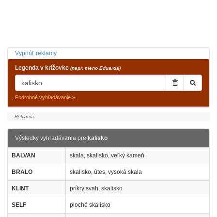
Vypnúť reklamy
Legenda v krížovke
(napr. meno Eduarda)
Podrobné vyhľadávanie »
Výsledky vyhľadávania pre
kalisko
BALVAN
skala, skalisko, veľký kameň
BRALO
skalisko, útes, vysoká skala
KLINT
príkry svah, skalisko
SELF
ploché skalisko