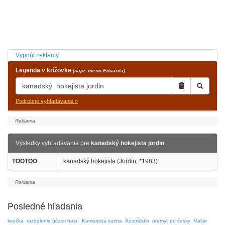
Vypnúť reklamy
Legenda v krížovke
(napr. meno Eduarda)
Podrobné vyhľadávanie »
Výsledky vyhľadávania pre
kanadský hokejista jordin
TOOTOO
kanadský hokejista (Jordin, *1983)
Posledné hľadania
kvočka
rozdelenie účasti hostí
Kamenista sutina
Austrálsko
premyť po česky
Maliar