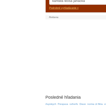
Podrobné vyhľadávanie »
Posledné hľadania
Asyrskych
Prespava
rutherfo
Drave
norma cit filmu
e