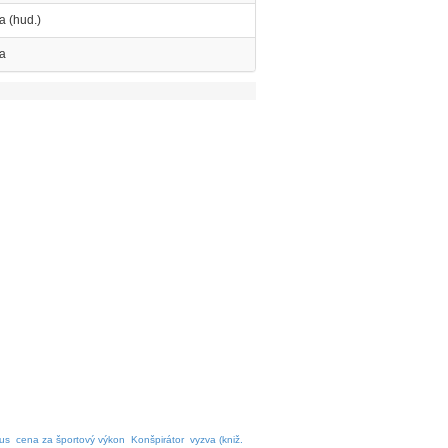
a (hud.)
a
nus
cena za športový výkon
Konšpirátor
vyzva (kniž.