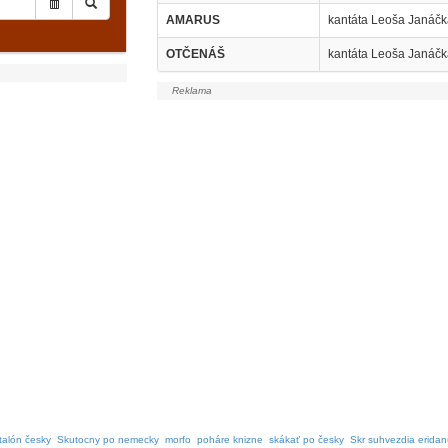
AMARUS
kantáta Leoša Janáčk
OTČENÁŠ
kantáta Leoša Janáčk
talón česky
Skutocny po nemecky
morfo
poháre knizne
skákať po česky
Skr suhvezdia erida