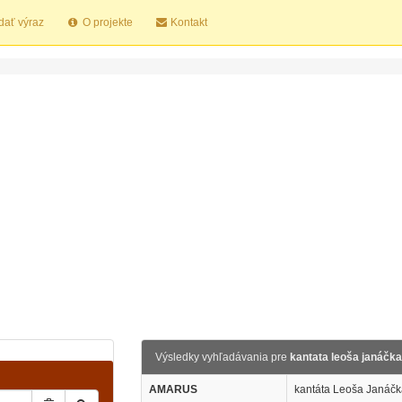
dať výraz
O projekte
Kontakt
Výsledky vyhľadávania pre
kantata leoša janáčka
AMARUS
kantáta Leoša Janáčk