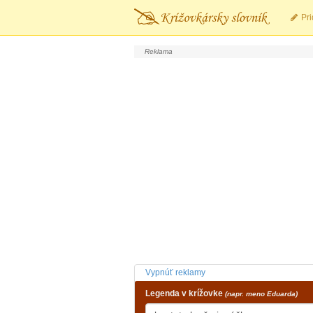
Pri
Vypnúť reklamy
Legenda v krížovke
(napr. meno Eduarda)