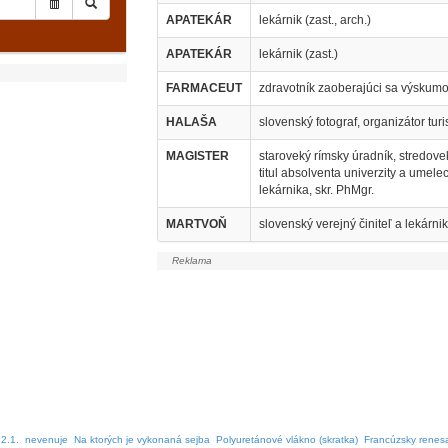
APATEKÁR
lekárnik (zast., arch.)
APATEKÁR
lekárnik (zast.)
FARMACEUT
zdravotník zaoberajúci sa výskumo
HALAŠA
slovenský fotograf, organizátor turi
MAGISTER
staroveký rímsky úradník, stredov
titul absolventa univerzity a umelec
lekárnika, skr. PhMgr.
MARTVOŇ
slovenský verejný činiteľ a lekárni
2.1.
nevenuje
Na ktorých je vykonaná sejba
Polyuretánové vlákno (skratka)
Francúzsky renes