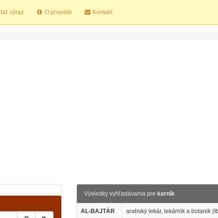
dať výraz
O projekte
Kontakt
Výsledky vyhľadávania pre
karník
AL-BAJTÁR
arabský lekár, lekárnik a botanik (