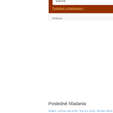
Podrobné vyhľadávanie »
Posledné hľadania
Zvitkov
vrchna cast kože
Topí po cesky
ženske meno 