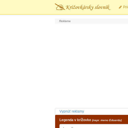
Pri
Vypnúť reklamy
Legenda v krížovke
(napr. meno Eduarda)