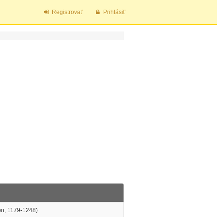
Registrovať
Prihlásiť
Ibn, 1179-1248)