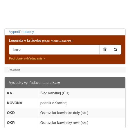
Vypnúť reklamy
Legenda v krížovke
(napr. meno Eduarda)
Podrobné vyhľadávanie »
Výsledky vyhľadávania pre
karv
KA
ŠPZ Karvinej (ČR)
KOVONA
podnik v Karvinej
OKD
Ostravsko-karvínske doly (skr.)
OKR
Ostravsko-karvinský revír (skr.)