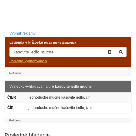
Vypnúť reklamy
Legenda v krížovke
(napr. meno Eduarda)
Podrobné vyhľadávanie »
Výsledky vyhľadávania pre
kasovite jedlo mucne
ČIER
jednoduché múčne kašovité jedlo, čír
ČÍR
jednoduché múčne kašovité jedlo, čier
Posledné hľadania