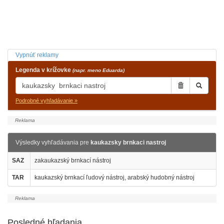
Vypnúť reklamy
Legenda v krížovke
(napr. meno Eduarda)
Podrobné vyhľadávanie »
Výsledky vyhľadávania pre
kaukazsky brnkaci nastroj
SAZ
zakaukazský brnkací nástroj
TAR
kaukazský brnkací ľudový nástroj, arabský hudobný nástroj
Posledné hľadania