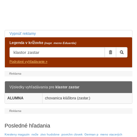
Vypnúť reklamy
Legenda v krížovke
(napr. meno Eduarda)
Podrobné vyhľadávanie »
Výsledky vyhľadávania pre
klastor zastar
ALUMNA
chovanica kláštora (zastar.)
Posledné hľadania
Kresleny magazin
neže
zivo hudobne
povrchn clovek
German p
meno viacerých