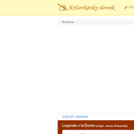
Pri
Vypnúť reklamy
Legenda v krížovke
(napr. meno Eduarda)