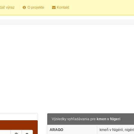
dať výraz
O projekte
Kontakt
Výsledky vyhľadávania pre
kmen v Nigeri
ARAGO
kmeň v Nigérii, nigér