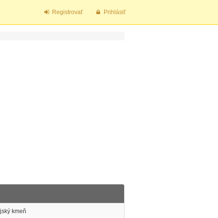
Registrovať
Prihlásiť
ijský kmeň