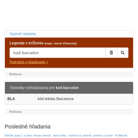
Vypnúť reklamy
Legenda v krížovke
(napr. meno Eduarda)
Podrobné vyhľadávanie »
Výsledky vyhľadávania pre
kod barcelon
BLA
kód letiska Barcelona
Posledné hľadania
Údolie (bas.)
ruske mesto mesto
stvrt tokiu
ručitel na zmenk
prehra v boxe
Poškodil