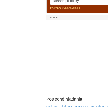
Podrobné vyhľadávanie »
Posledné hľadania
udrela zried
ohatí
latka podporujuca zraza
natieral
a