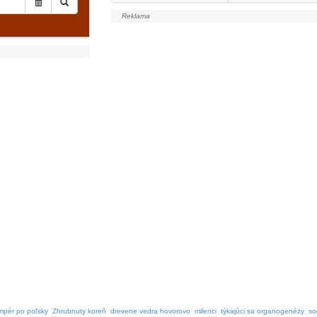
mpér po poľsky
Zhrubnuty koreň
drevene vedra hovorovo
milenci
týkajúci sa organogenézy
so