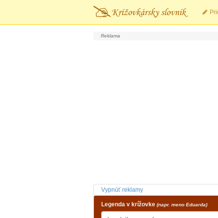
Pri
Vypnúť reklamy
Legenda v krížovke
(napr. meno Eduarda)