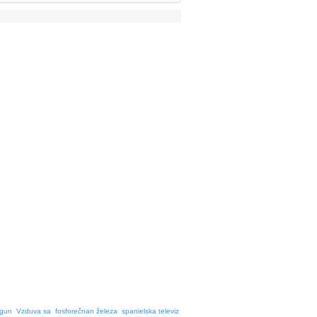
gun
Vzduva sa
fosforečnan železa
spanielska televiz