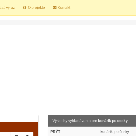
dať výraz
O projekte
Kontakt
Výsledky vyhľadávania pre
konárik po cesky
PRÝT
konárik, po česky