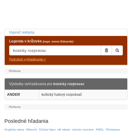
Vypnúť reklamy
Legenda v krížovke
(napr. meno Eduarda)
Podrobné vyhľadávanie »
Výsledky vyhľadávania pre
kosicky rozpravac
ANDER
košický ľudový rozprávač
Posledné hľadania
Anglicka miera
Albrecht
Súčasť lejov
vlk mlada
cintorin narodne
ANGL
Ohmatava