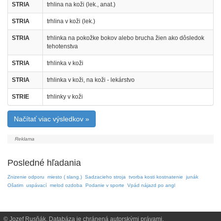
STRIA
trhlina na koži (lek., anat.)
STRIA
trhlina v koži (lek.)
STRIA
trhlinka na pokožke bokov alebo brucha žien ako dôsledok
tehotenstva
STRIA
trhlinka v koži
STRIA
trhlinka v koži, na koži - lekárstvo
STRIE
trhlinky v koži
Načítať viac výsledkov »
Posledné hľadania
Znizenie odporu
miesto ( slang.)
Sadzacieho stroja
tvorba kosti kostnatenie
junák
Ošatim
uspávací
melod ozdoba
Podanie v sporte
Vpád nájazd po angl
© Jozef Rusňák. Databáza je chránená autorskými právami.