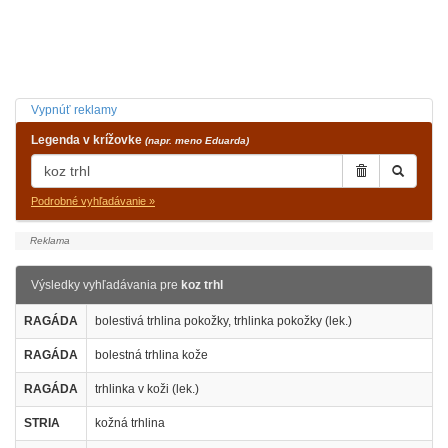
Vypnúť reklamy
Legenda v krížovke
(napr. meno Eduarda)
Podrobné vyhľadávanie »
Výsledky vyhľadávania pre
koz trhl
RAGÁDA
bolestivá trhlina pokožky, trhlinka pokožky (lek.)
RAGÁDA
bolestná trhlina kože
RAGÁDA
trhlinka v koži (lek.)
STRIA
kožná trhlina