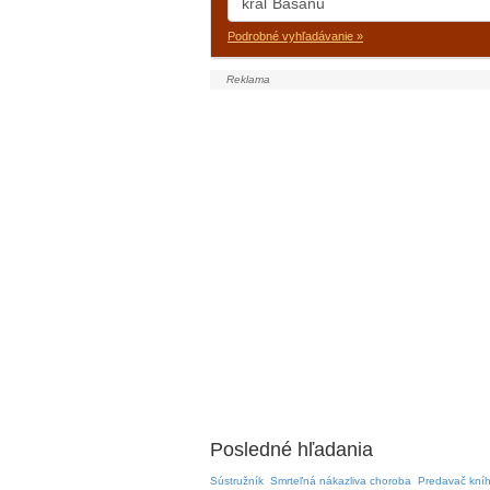
Podrobné vyhľadávanie »
Posledné hľadania
Sústružník
Smrteľná nákazliva choroba
Predavač kníh