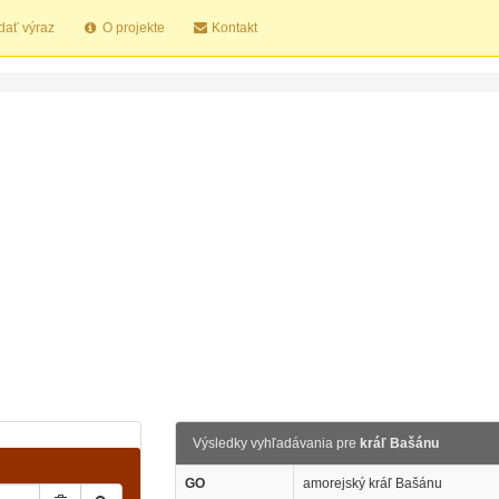
dať výraz
O projekte
Kontakt
Výsledky vyhľadávania pre
kráľ Bašánu
GO
amorejský kráľ Bašánu