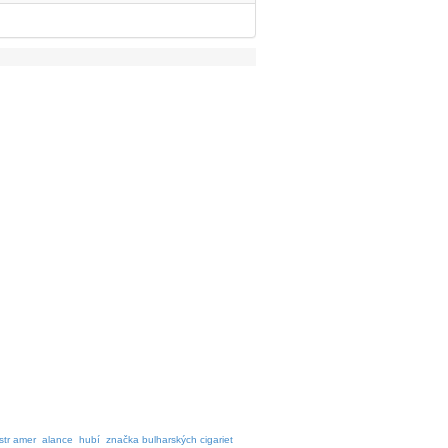
str amer
alance
hubí
značka bulharských cigariet