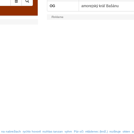
OG
amorejský kráľ Bašánu
 na nabrežiach
rychlo hovoril
rozhlas tanzan
vyhrn
Pár oči
mládenec (kniž.)
rozširuje
okien
a