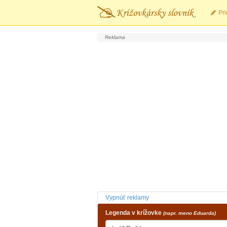
Pri
Vypnúť reklamy
Legenda v krížovke
(napr. meno Eduarda)