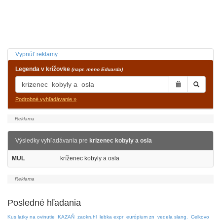
Vypnúť reklamy
Legenda v krížovke
(napr. meno Eduarda)
Podrobné vyhľadávanie »
Výsledky vyhľadávania pre
krizenec kobyly a osla
MUL
kríženec kobyly a osla
Posledné hľadania
Kus latky na ovinutie
KAZAŇ
zaokruhl
lebka expr
európium zn
vedela slang.
Celkovo