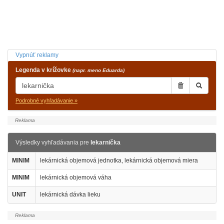
Vypnúť reklamy
Legenda v krížovke
(napr. meno Eduarda)
Podrobné vyhľadávanie »
Výsledky vyhľadávania pre
lekarnička
MINIM
lekárnická objemová jednotka, lekárnická objemová miera
MINIM
lekárnická objemová váha
UNIT
lekárnická dávka lieku