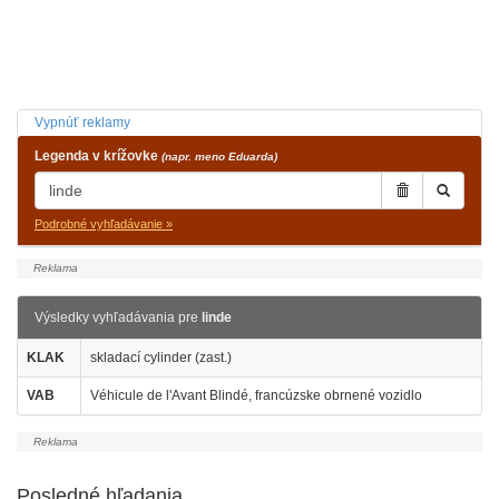
Vypnúť reklamy
Legenda v krížovke
(napr. meno Eduarda)
Podrobné vyhľadávanie »
Výsledky vyhľadávania pre
linde
KLAK
skladací cylinder (zast.)
VAB
Véhicule de l'Avant Blindé, francúzske obrnené vozidlo
Posledné hľadania