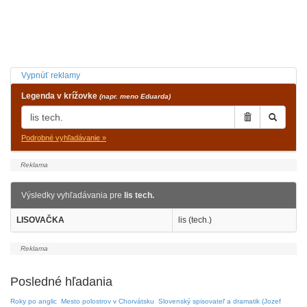
Vypnúť reklamy
Legenda v krížovke
(napr. meno Eduarda)
Podrobné vyhľadávanie »
Výsledky vyhľadávania pre
lis tech.
LISOVAČKA
lis (tech.)
Posledné hľadania
Roky po anglic
Mesto polostrov v Chorvátsku
Slovenský spisovateľ a dramatik (Jozef