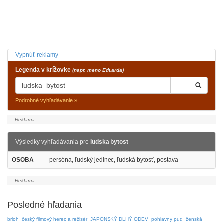
Vypnúť reklamy
Legenda v krížovke
(napr. meno Eduarda)
Podrobné vyhľadávanie »
Výsledky vyhľadávania pre
ludska bytost
OSOBA
persóna, ľudský jedinec, ľudská bytosť, postava
Posledné hľadania
brloh
český filmový herec a režisér
JAPONSKÝ DLHÝ ODEV
pohlavny pud
ženská