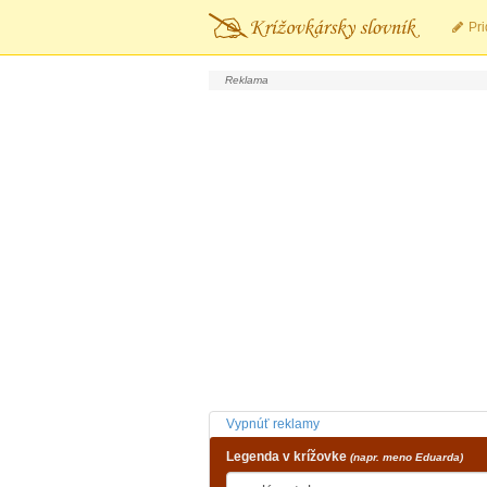
Pri
Vypnúť reklamy
Legenda v krížovke
(napr. meno Eduarda)