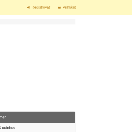
Registrovať
Prihlásiť
smen
ý autobus