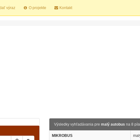
dať výraz
O projekte
Kontakt
Výsledky vyhľadávania pre
malý autobus
na 8 pí
MIKROBUS
mal