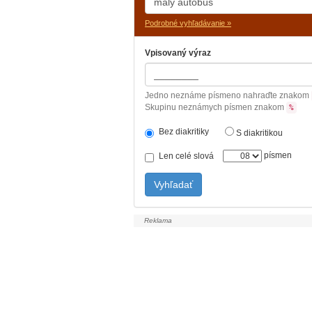
Podrobné vyhľadávanie »
Vpisovaný výraz
Jedno neznáme písmeno nahraďte znakom
Skupinu neznámych písmen znakom
%
Bez diakritiky
S diakritikou
písmen
Len celé slová
Vyhľadať