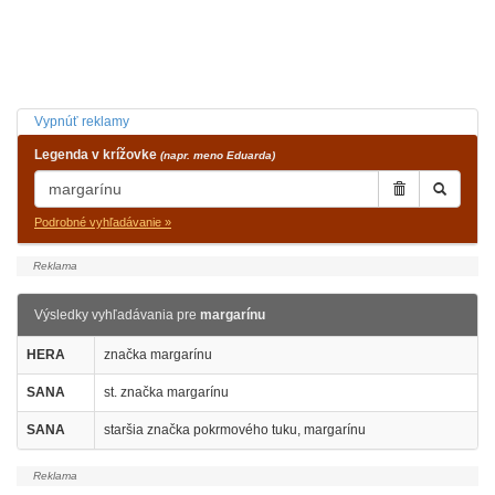
Vypnúť reklamy
Legenda v krížovke
(napr. meno Eduarda)
Podrobné vyhľadávanie »
Výsledky vyhľadávania pre
margarínu
HERA
značka margarínu
SANA
st. značka margarínu
SANA
staršia značka pokrmového tuku, margarínu