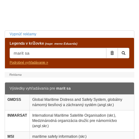
Vypnúť reklamy
Legenda v krížovke
(napr. meno Eduarda)
Podrobné vyhľadávanie »
Výsledky vyhľadávania pre
marit sa
GMDSS
Global Maritime Distress and Safety System, globálny
námorný tiesňový a záchranný systém (angl.skr.)
INMARSAT
International Maritime Satellite Organisation (skr.),
Medzinárodná organizácia družíc pre námorníctvo
(angl.skr.)
MSI
maritime safety information (skr.)