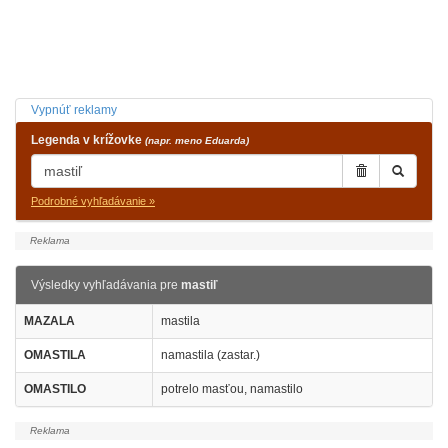
Vypnúť reklamy
Legenda v krížovke
(napr. meno Eduarda)
Podrobné vyhľadávanie »
Výsledky vyhľadávania pre
mastiľ
MAZALA
mastila
OMASTILA
namastila (zastar.)
OMASTILO
potrelo masťou, namastilo