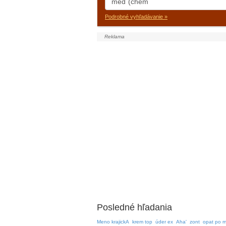
Podrobné vyhľadávanie »
Posledné hľadania
Meno krajickA
krem top
úder ex
Aha'
zont
opat po 