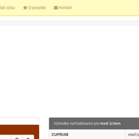
dať výraz
O projekte
Kontakt
Výsledky vyhľadávania pre
meď (chem
CUPRUM
meď (