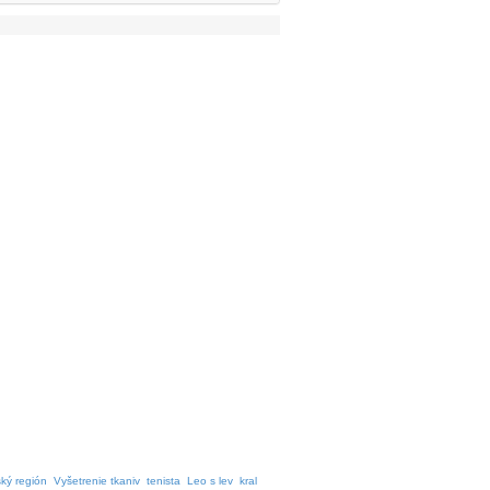
ký región
Vyšetrenie tkaniv
tenista
Leo s lev
kral