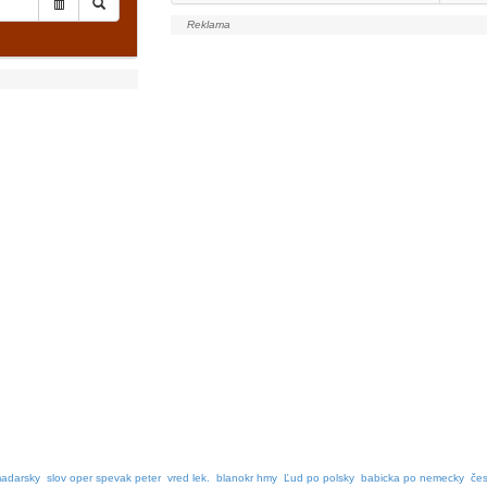
madarsky
slov oper spevak peter
vred lek.
blanokr hmy
Ľud po polsky
babicka po nemecky
čes