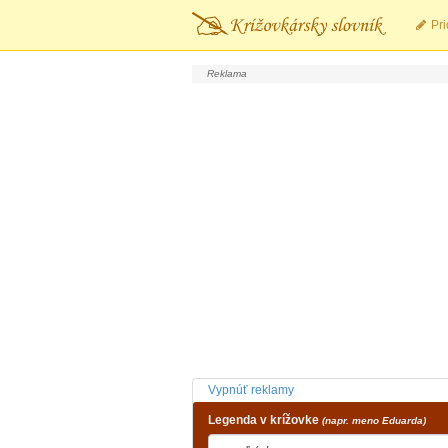
Pri
Vypnúť reklamy
Legenda v krížovke
(napr. meno Eduarda)