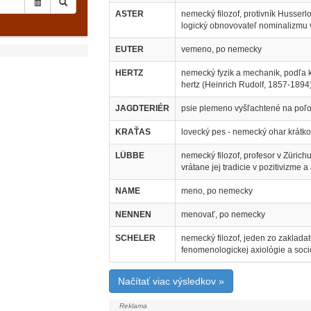
ASTER
nemecký filozof, protivník Husserl
logický obnovovateľ nominalizmu v
EUTER
vemeno, po nemecky
HERTZ
nemecký fyzik a mechanik, podľa 
hertz (Heinrich Rudolf, 1857-1894
JAGDTERIÉR
psie plemeno vyšľachtené na poľov
KRAŤAS
lovecký pes - nemecký ohar krátko
LÜBBE
nemecký filozof, profesor v Züric
vrátane jej tradicie v pozitivizme a
NAME
meno, po nemecky
NENNEN
menovať, po nemecky
SCHELER
nemecký filozof, jeden zo zakladate
fenomenologickej axiológie a soc
Načítať viac výsledkov »