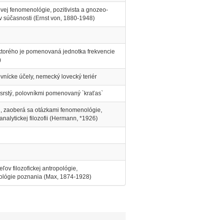
ovej fenomenológie, pozitivista a gnozeo-
 súčasnosti (Ernst von, 1880-1948)
ktorého je pomenovaná jednotka frekvencie
)
nícke účely, nemecký lovecký teriér
srstý, polovníkmi pomenovaný `kraťas`
hu, zaoberá sa otázkami fenomenológie,
 analytickej filozofii (Hermann, *1926)
ľov filozofickej antropológie,
iológie poznania (Max, 1874-1928)