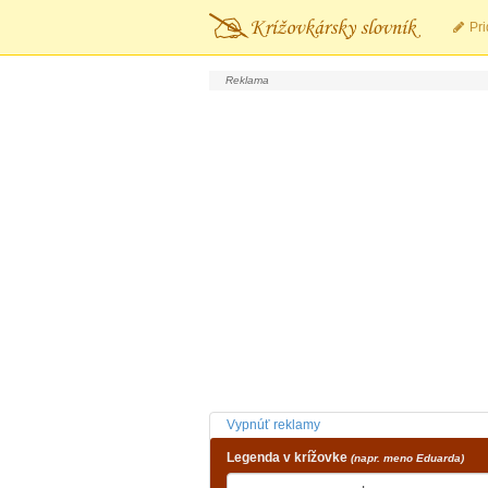
Pri
Vypnúť reklamy
Legenda v krížovke
(napr. meno Eduarda)