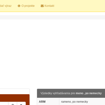
dať výraz
O projekte
Kontakt
Výsledky vyhľadávania pre
meno , po nemecky
ARM
rameno, po nemecky