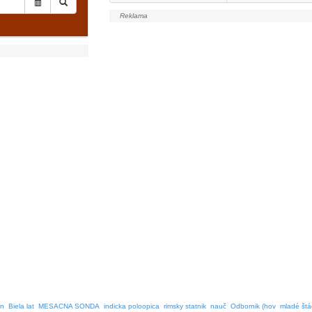
yn
Biela lat
MESACNA SONDA
indicka poloopica
rimsky statnik
nauč
Odbornik (hov
mladé štá