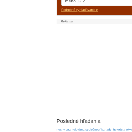
Podrobné vyhľadávanie »
Posledné hľadania
nocny stra
televizna spoločnosť kanady
hokejista elw