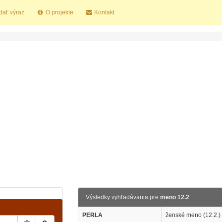
dať výraz
O projekte
Kontakt
Výsledky vyhľadávania pre
meno 12.2
PERLA
ženské meno (12.2.)