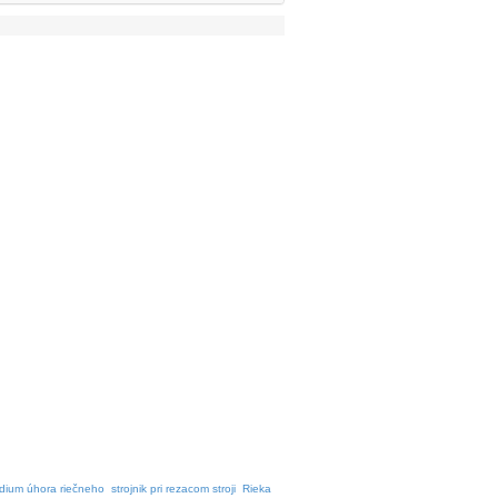
dium úhora riečneho
strojnik pri rezacom stroji
Rieka