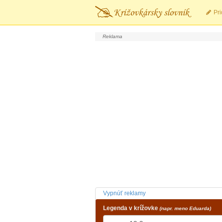
Pri
Vypnúť reklamy
Legenda v krížovke
(napr. meno Eduarda)