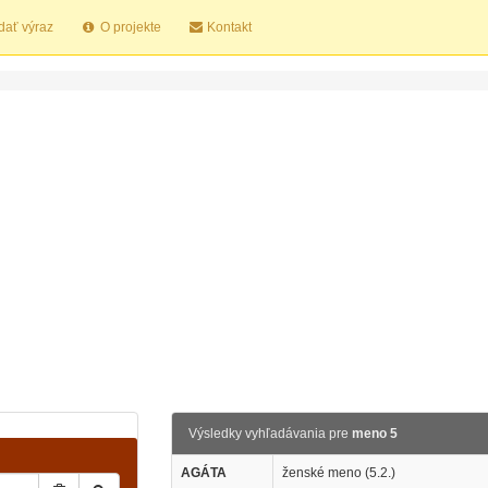
dať výraz
O projekte
Kontakt
Výsledky vyhľadávania pre
meno 5
AGÁTA
ženské meno (5.2.)