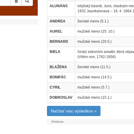
ALUNĀNS
lotyšský básnik, Juris, vlastným m
1832 Jaunkalsnava – 18. 4. 1864 
ANDREA
ženské meno (5.1.)
AUREL
mužské meno (25. 10.)
BERNARD
mužské meno (20.5.)
BIELA
český astronóm amatér, ktorý objavi
(Vilém von, 1782-1856)
BLAŽENA
ženské meno (11.5.)
BONIFÁC
mužské meno (14.5.)
CYRIL
mužské meno (5.7.)
DOBROSLAV
mužské meno (15.1.)
Načítať viac výsledkov »