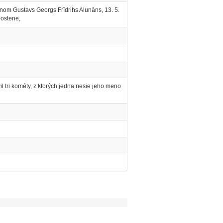
enom Gustavs Georgs Frīdrihs Alunāns, 13. 5.
Jostene,
l tri kométy, z ktorých jedna nesie jeho meno