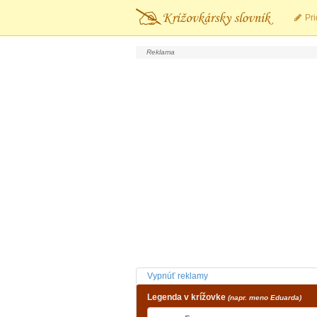
Pri
Vypnúť reklamy
Legenda v krížovke
(napr. meno Eduarda)