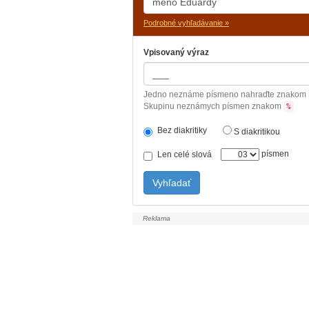
Podrobné vyhľadávanie »
Vpisovaný výraz
Jedno neznáme písmeno nahraďte znakom
Skupinu neznámych písmen znakom
%
Bez diakritiky
S diakritikou
písmen
Len celé slová
Vyhľadať