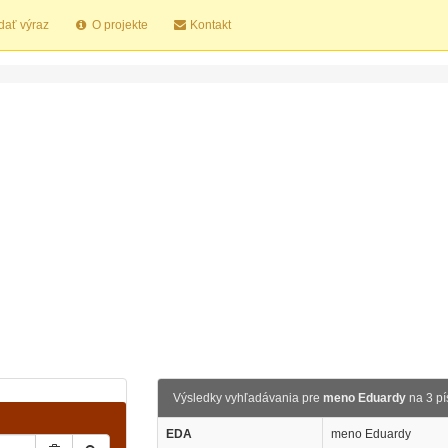
dať výraz
O projekte
Kontakt
Výsledky vyhľadávania pre
meno Eduardy
na 3 p
EDA
meno Eduardy