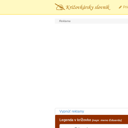
Pri
Vypnúť reklamy
Legenda v krížovke
(napr. meno Eduarda)