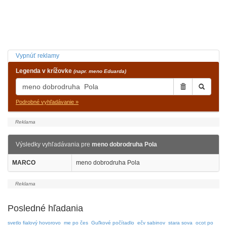
Vypnúť reklamy
Legenda v krížovke
(napr. meno Eduarda)
Podrobné vyhľadávanie »
Výsledky vyhľadávania pre
meno dobrodruha Pola
MARCO
meno dobrodruha Pola
Posledné hľadania
svetlo fialový hovorovo
me po čes
Guľkové počítadlo
ečv sabinov
stara sova
ocot po