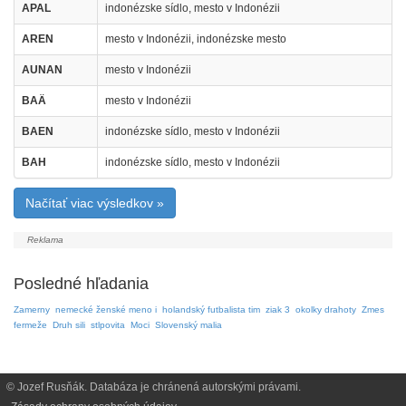
APAL
indonézske sídlo, mesto v Indonézii
AREN
mesto v Indonézii, indonézske mesto
AUNAN
mesto v Indonézii
BAÄ
mesto v Indonézii
BAEN
indonézske sídlo, mesto v Indonézii
BAH
indonézske sídlo, mesto v Indonézii
Načítať viac výsledkov »
Posledné hľadania
Zamerny
nemecké ženské meno i
holandský futbalista tim
ziak 3
okolky drahoty
Zmes
fermeže
Druh sili
stlpovita
Moci
Slovenský malia
© Jozef Rusňák. Databáza je chránená autorskými právami.