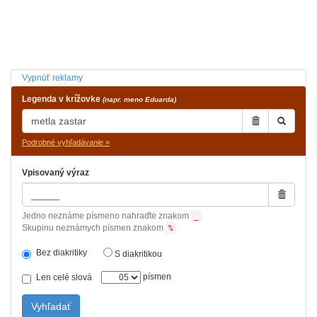
Vypnúť reklamy
Legenda v krížovke
(napr. meno Eduarda)
Podrobné vyhľadávanie »
Vpisovaný výraz
Jedno neznáme písmeno nahraďte znakom
_
Skupinu neznámych písmen znakom
%
Bez diakritiky
S diakritikou
písmen
Len celé slová
Vyhľadať