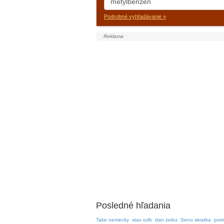
Podrobné vyhľadávanie »
Posledné hľadania
Take nemecky
stav odb
dan zelez
Seno skratka
pom