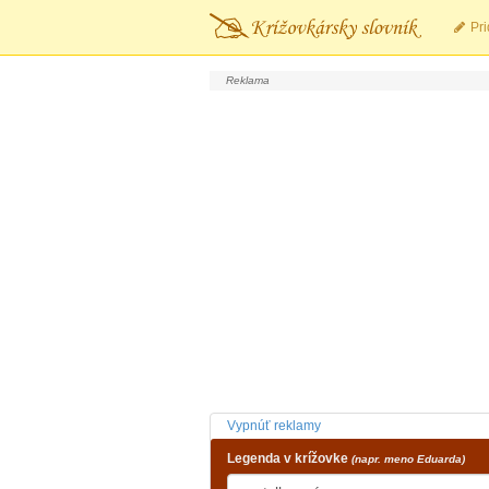
Pri
Vypnúť reklamy
Legenda v krížovke
(napr. meno Eduarda)