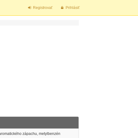
Registrovať
Prihlásiť
 aromatického zápachu, metylbenzén