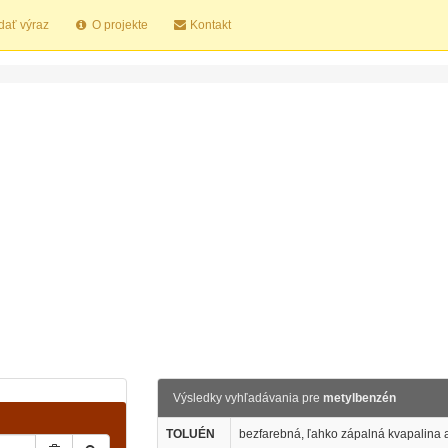
dať výraz
O projekte
Kontakt
Výsledky vyhľadávania pre
metylbenzén
TOLUÉN
bezfarebná, ľahko zápalná kvapalina