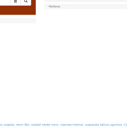
oc anglicky
meno šika
mužské srbské meno
vojensky hodnost
svajciarska tlačova agentúra
Cv