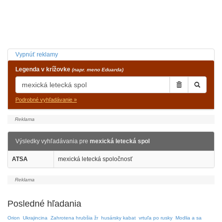
Vypnúť reklamy
Legenda v krížovke
(napr. meno Eduarda)
Podrobné vyhľadávanie »
Výsledky vyhľadávania pre
mexická letecká spol
ATSA
mexická letecká spoločnosť
Posledné hľadania
Orion
Ukrajincina
Zahrotena hrubšia žr
husársky kabat
vrtuľa po rusky
Modlia a sa