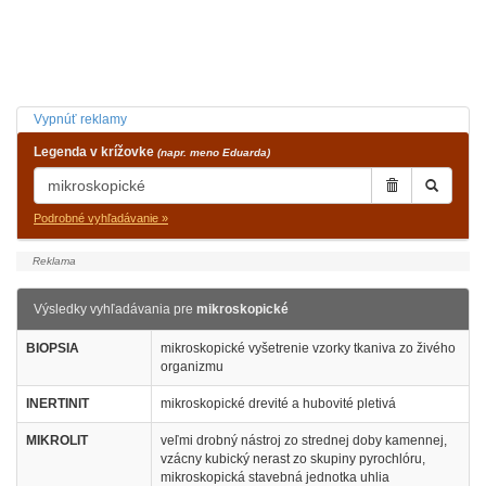
Vypnúť reklamy
Legenda v krížovke
(napr. meno Eduarda)
Podrobné vyhľadávanie »
Výsledky vyhľadávania pre
mikroskopické
BIOPSIA
mikroskopické vyšetrenie vzorky tkaniva zo živého
organizmu
INERTINIT
mikroskopické drevité a hubovité pletivá
MIKROLIT
veľmi drobný nástroj zo strednej doby kamennej,
vzácny kubický nerast zo skupiny pyrochlóru,
mikroskopická stavebná jednotka uhlia